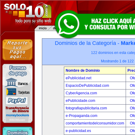
Dominios de la Categoría -
Marke
122 dominios en esta categ
Mostrando 1 de 122
Nombre de Dominio
Prec
ePublicidad.net
Ofe
EspacioDePublicidad.com
Ofe
CyberAgencia.com
Ofe
ePublicidade.com
Ofe
fotografiapublicitaria.com
Ofe
e-Propaganda.com
Ofe
comportamientodelconsumidor.com
Ofe
e-publicidad.es
Ofe