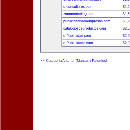
e-consultores.com
$1,
zonamarketing.com
$1,
publicidadparaempresas.com
$1,
catalogosdeproductos.com
$2,
e-Publicidad.com
$2,
e-Publicidade.com
$2,
<< Categoria Anterior (Marcas y Patentes)