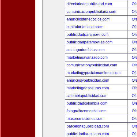
directoriodepublicidad.com
Ofe
comunicacionpublicitaria.com
Ofe
anunciosdenegocios.com
Ofe
contratarfamosos.com
Ofe
publicidadparamovil.com
Ofe
publicidadparamoviles.com
Ofe
catalogodeofertas.com
Ofe
marketingavanzado.com
Ofe
comunicacionypublicidad.com
Ofe
marketingyposicionamiento.com
Ofe
anunciosypublicidad.com
Ofe
marketingdeseguros.com
Ofe
colombiapublicidad.com
Ofe
publicidadcolombia.com
Ofe
fotografiacomercial.com
Ofe
maspromociones.com
Ofe
barcelonapublicidad.com
Ofe
publicidadbarcelona.com
Ofe