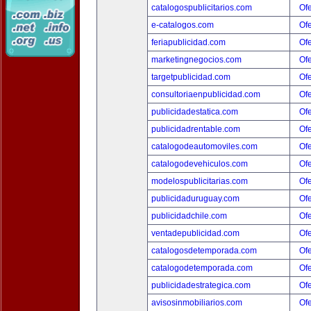
catalogospublicitarios.com
Ofe
e-catalogos.com
Ofe
feriapublicidad.com
Ofe
marketingnegocios.com
Ofe
targetpublicidad.com
Ofe
consultoriaenpublicidad.com
Ofe
publicidadestatica.com
Ofe
publicidadrentable.com
Ofe
catalogodeautomoviles.com
Ofe
catalogodevehiculos.com
Ofe
modelospublicitarias.com
Ofe
publicidaduruguay.com
Ofe
publicidadchile.com
Ofe
ventadepublicidad.com
Ofe
catalogosdetemporada.com
Ofe
catalogodetemporada.com
Ofe
publicidadestrategica.com
Ofe
avisosinmobiliarios.com
Ofe