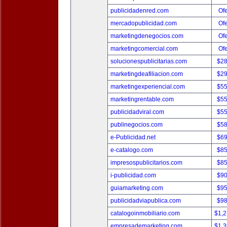
publicidadenred.com
Ofe
mercadopublicidad.com
Ofe
marketingdenegocios.com
Ofe
marketingcomercial.com
Ofe
solucionespublicitarias.com
$2
marketingdeafiliacion.com
$2
marketingexperiencial.com
$5
marketingrentable.com
$5
publicidadviral.com
$5
publinegocios.com
$5
e-Publicidad.net
$6
e-catalogo.com
$8
impresospublicitarios.com
$8
i-publicidad.com
$9
guiamarketing.com
$9
publicidadviapublica.com
$9
catalogoinmobiliario.com
$1,
empresademarketing.com
$1,