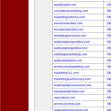
epublicidad.com
Ofe
consultoramarketing.com
Ofe
marketingextremo.com
Ofe
eventosvirtuales.com
Ofe
forodepublicidad.com
Ofe
marketingsensorial.com
Ofe
publicidadcorporativa.com
Ofe
publicidadargentina.com
Ofe
estrategiamarketing.com
Ofe
publicidadpyme.com
Ofe
promocionymarketing.com
Ofe
marketing1x1.com
Ofe
marketingquefunciona.com
Ofe
publicidadpromocional.com
Ofe
estudiopublicidad.com
Ofe
marcadora.com
Ofe
promocionviral.com
Ofe
materialpromocional.com
Ofe