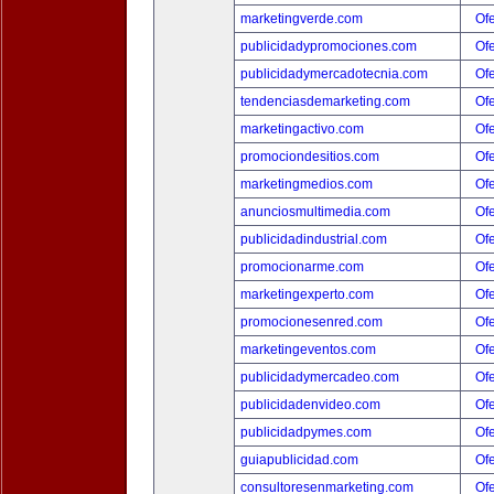
marketingverde.com
Ofe
publicidadypromociones.com
Ofe
publicidadymercadotecnia.com
Ofe
tendenciasdemarketing.com
Ofe
marketingactivo.com
Ofe
promociondesitios.com
Ofe
marketingmedios.com
Ofe
anunciosmultimedia.com
Ofe
publicidadindustrial.com
Ofe
promocionarme.com
Ofe
marketingexperto.com
Ofe
promocionesenred.com
Ofe
marketingeventos.com
Ofe
publicidadymercadeo.com
Ofe
publicidadenvideo.com
Ofe
publicidadpymes.com
Ofe
guiapublicidad.com
Ofe
consultoresenmarketing.com
Ofe