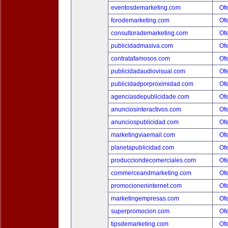
eventosdemarketing.com
Ofe
forodemarketing.com
Ofe
consultorademarketing.com
Ofe
publicidadmasiva.com
Ofe
contratafamosos.com
Ofe
publicidadaudiovisual.com
Ofe
publicidadporproximidad.com
Ofe
agenciasdepublicidade.com
Ofe
anunciosinteractivos.com
Ofe
anunciospublicidad.com
Ofe
marketingviaemail.com
Ofe
planetapublicidad.com
Ofe
producciondecomerciales.com
Ofe
commerceandmarketing.com
Ofe
promocioneninternet.com
Ofe
marketingempresas.com
Ofe
superpromocion.com
Ofe
tipsdemarketing.com
Ofe