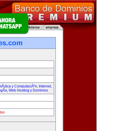
les.com
rmÃ¡tica y ComputaciÃ³n
,
Internet
,
ogÃ­a
,
Web Hosting y Dominios
tas