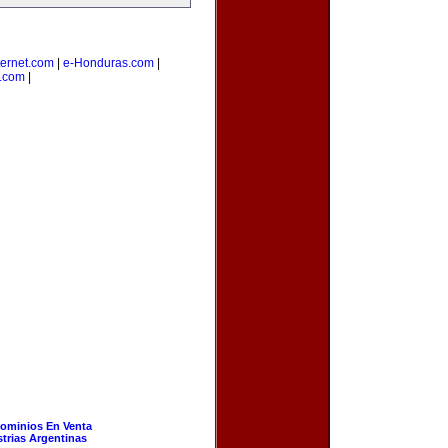
ernet.com
|
e-Honduras.com
|
s.com
|
ominios En Venta
strias Argentinas