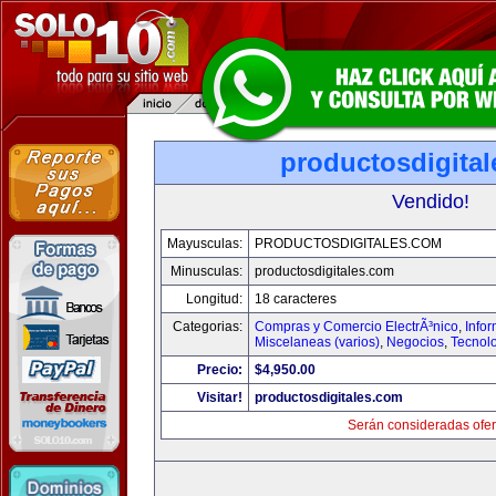
productosdigita
Vendido!
Mayusculas:
PRODUCTOSDIGITALES.COM
Minusculas:
productosdigitales.com
Longitud:
18 caracteres
Categorias:
Compras y Comercio ElectrÃ³nico
,
Info
Miscelaneas (varios)
,
Negocios
,
Tecnol
Precio:
$4,950.00
Visitar!
productosdigitales.com
Serán consideradas ofer