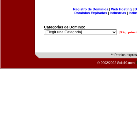
Registro de Dominios
|
Web Hosting
|
D
Dominios Expirados
|
Industrias
|
Indu
Categorías de Dominio:
[Pág. princi
** Precios expre
© 2002/2022 Solo10.com