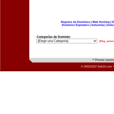
Registro de Dominios
|
Web Hosting
|
D
Dominios Expirados
|
Industrias
|
Indu
Categorías de Dominio:
[Pág. princi
** Precios expre
© 2002/2022 Solo10.com