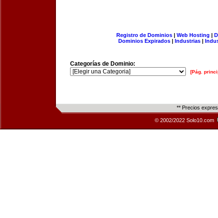
Registro de Dominios
|
Web Hosting
|
D
Dominios Expirados
|
Industrias
|
Indu
Categorías de Dominio:
[Pág. princi
** Precios expre
© 2002/2022 Solo10.com