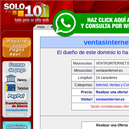
ventasinterne
El dueño de este dominio lo ha
Mayusculas:
VENTASINTERNET.
Minusculas:
ventasinternet.es
Longitud:
14 caracteres
Categorias:
Internet
,
Ventas y Co
Precio:
Realizar una oferta!
Visitar!
ventasinternet.es
Serán consideradas ofer
Realizar una Oferta