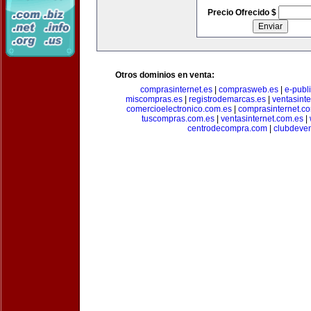
Precio Ofrecido $
Otros dominios en venta:
comprasinternet.es
|
comprasweb.es
|
e-publ
miscompras.es
|
registrodemarcas.es
|
ventasinte
comercioelectronico.com.es
|
comprasinternet.c
tuscompras.com.es
|
ventasinternet.com.es
|
centrodecompra.com
|
clubdeven