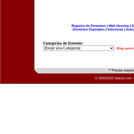
Registro de Dominios
|
Web Hosting
|
D
Dominios Expirados
|
Industrias
|
Indu
Categorías de Dominio:
[Pág. princi
** Precios expre
© 2002/2022 Solo10.com